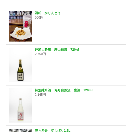
酒粕 かりんとう
500円
純米大吟醸 寿山福海 720㎖
2,750円
特別純米酒 寿月自然流 生酒 720ml
2,145円
寿々乃井 初しぼり1.8L