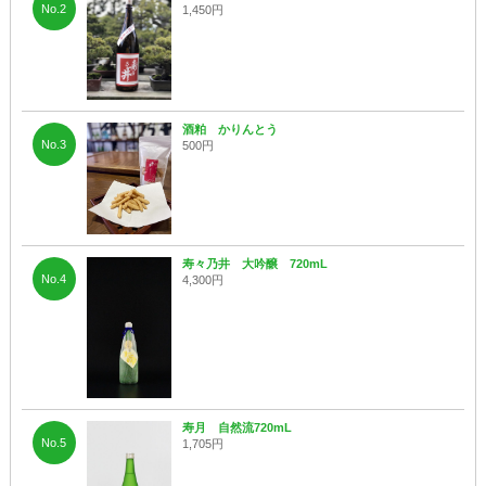
No.2
1,450円
酒粕 かりんとう
No.3
500円
寿々乃井 大吟醸 720mL
No.4
4,300円
寿月 自然流720mL
No.5
1,705円