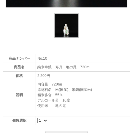
商品ナンバー
No.10
商品名
純米吟醸 寿月 亀の尾 720mL
価格
2,200円
内容量 720mℓ
原材料名 米(国産)、米麹(国産米)
説明
精米歩合 55％
アルコール分 16度
使用米 亀の尾
個数選択