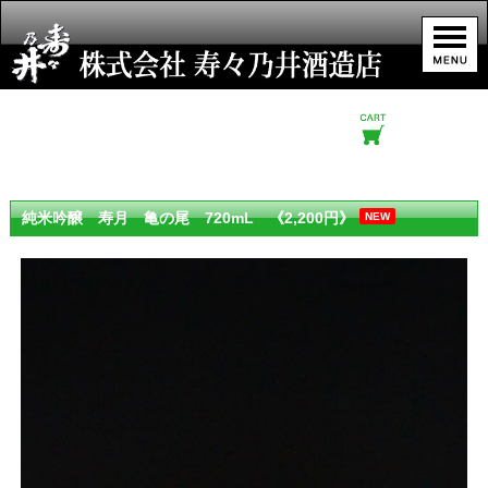
純米吟醸 寿月 亀の尾 720mL 《2,200円》
NEW