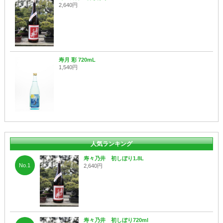
2,640円
寿月 彩 720mL
1,540円
人気ランキング
寿々乃井 初しぼり1.8L
No.1
2,640円
寿々乃井 初しぼり720ml