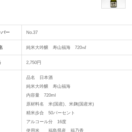
ンバー
No.37
名
純米大吟醸 寿山福海 720㎖
格
2,750円
品名 日本酒
純米大吟醸 寿山福海
内容量 720ml
原材料名 米(国産)、米麹(国産米)
精米歩合 50パーセント
アルコール分 16度
使用米 福島県産 福乃香