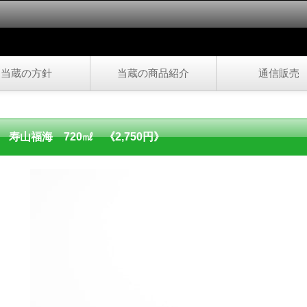
当蔵の方針
当蔵の商品紹介
通信販売
寿山福海 720㎖ 《2,750円》