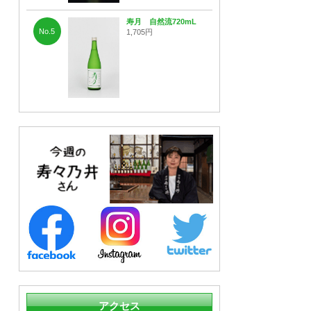
寿月 自然流720mL
No.5
1,705円
アクセス