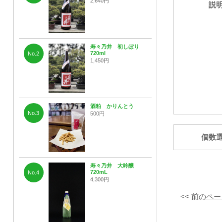
2,640円
説
寿々乃井 初しぼり
720ml
No.2
1,450円
酒粕 かりんとう
No.3
500円
個数
寿々乃井 大吟醸
720mL
No.4
4,300円
<<
前のペー