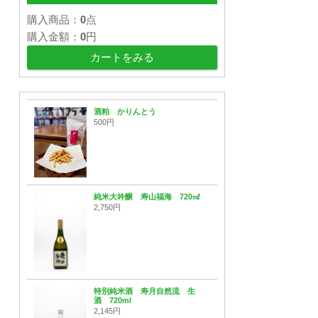
購入商品：
0
点
購入金額：
0
円
カートをみる
酒粕 かりんとう
500円
純米大吟醸 寿山福海 720㎖
2,750円
特別純米酒 寿月自然流 生
酒 720ml
2,145円