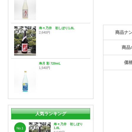
寿々乃井 初しぼり1.8L
商品ナ
2,640円
商品
価
寿月 彩 720mL
1,540円
人気ランキング
寿々乃井 初しぼり
1.8L
No.1