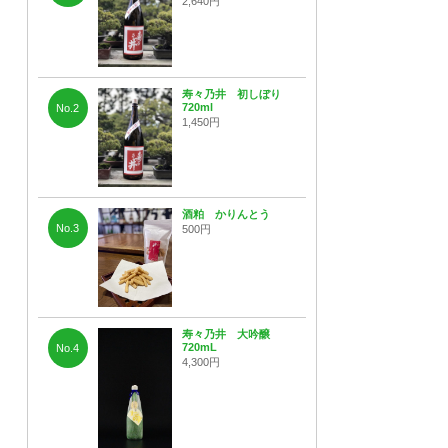
2,640円
寿々乃井 初しぼり
720ml
No.2
1,450円
酒粕 かりんとう
No.3
500円
寿々乃井 大吟醸
720mL
No.4
4,300円