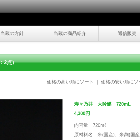
当蔵の方針
当蔵の商品紹介
通信販売
：2点）
価格の高い順にソート
｜
価格の安い順にソ
寿々乃井 大吟醸 720mL
4,300円
内容量 720mℓ
原材料名 米(国産)、米麹(国