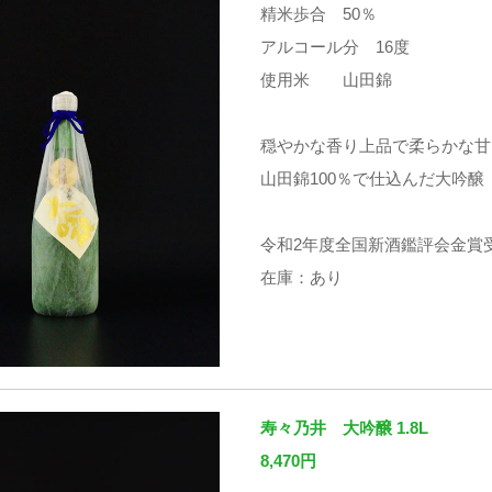
精米歩合 50％
アルコール分 16度
使用米 山田錦
穏やかな香り上品で柔らかな甘
山田錦100％で仕込んだ大吟醸
令和2年度全国新酒鑑評会金賞
在庫：あり
寿々乃井 大吟醸 1.8L
8,470円