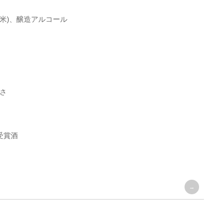
産米)、醸造アルコール
さ
受賞酒