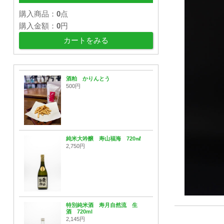
購入商品：
0
点
購入金額：
0
円
カートをみる
酒粕 かりんとう
500円
純米大吟醸 寿山福海 720㎖
2,750円
特別純米酒 寿月自然流 生
酒 720ml
2,145円