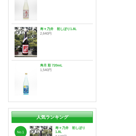
寿々乃井 初しぼり1.8L
2,640円
寿月 彩 720mL
1,540円
人気ランキング
寿々乃井 初しぼり
1.8L
No.1