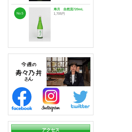
寿月 自然流720mL
No.5
1,705円
アクセス