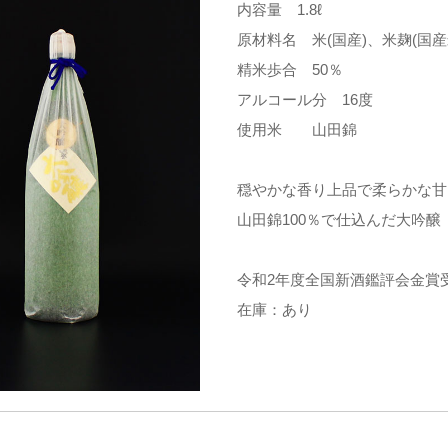
内容量 1.8ℓ
原材料名 米(国産)、米麹(国
精米歩合 50％
アルコール分 16度
使用米 山田錦
穏やかな香り上品で柔らかな甘
山田錦100％で仕込んだ大吟醸
令和2年度全国新酒鑑評会金賞
在庫：あり