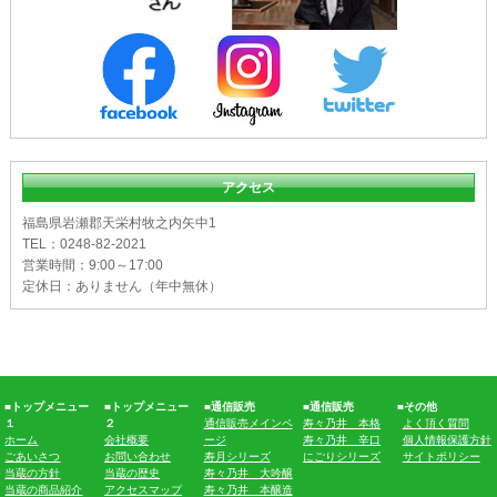
アクセス
福島県岩瀬郡天栄村牧之内矢中1
TEL：0248-82-2021
営業時間：9:00～17:00
定休日：ありません（年中無休）
■トップメニュー
■トップメニュー
■通信販売
■通信販売
■その他
１
２
通信販売メインペ
寿々乃井 本格
よく頂く質問
ホーム
会社概要
ージ
寿々乃井 辛口
個人情報保護方針
ごあいさつ
お問い合わせ
寿月シリーズ
にごりシリーズ
サイトポリシー
当蔵の方針
当蔵の歴史
寿々乃井 大吟醸
当蔵の商品紹介
アクセスマップ
寿々乃井 本醸造