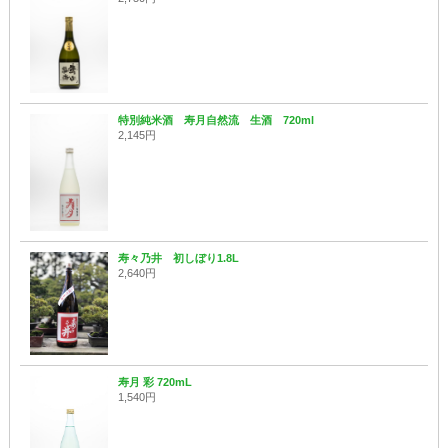
特別純米酒 寿月自然流 生酒 720ml
2,145円
寿々乃井 初しぼり1.8L
2,640円
寿月 彩 720mL
1,540円