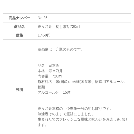
商品ナンバー
No.25
商品名
寿々乃井 初しぼり720ml
価格
1,450円
※画像は一升瓶のものです。
品名 日本酒
本格 寿々乃井
内容量 720ml
原材料名 米(国産)、米麹(国産米、醸造用アルコール、
糖類
説明
アルコール分 15度
寿々乃井本格の 今季第一号の初しぼりです。
無濾過そのままで瓶詰にしました。
生まれたてのフレッシュな風味と味わいをお楽しみ頂け
ます。