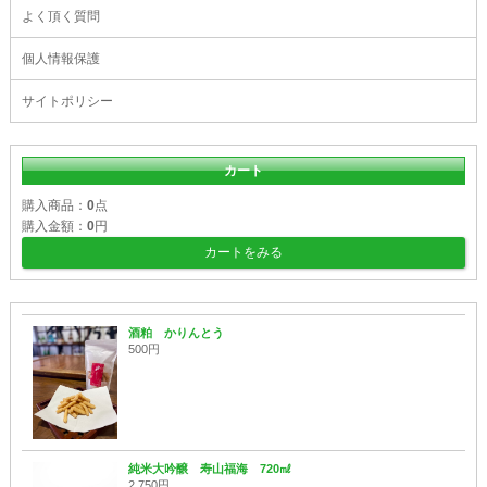
よく頂く質問
個人情報保護
サイトポリシー
カート
購入商品：
0
点
購入金額：
0
円
カートをみる
酒粕 かりんとう
500円
純米大吟醸 寿山福海 720㎖
2,750円