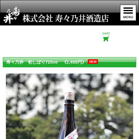
寿々乃井 初しぼり720ml 《1,450円》
NEW