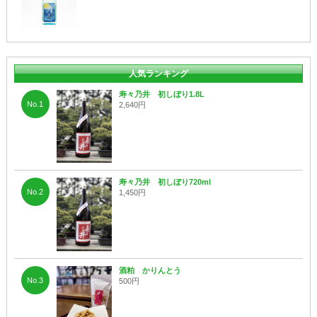
人気ランキング
寿々乃井 初しぼり1.8L
No.1
2,640円
寿々乃井 初しぼり720ml
No.2
1,450円
酒粕 かりんとう
No.3
500円